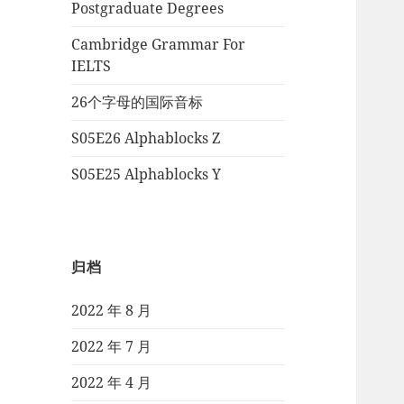
Postgraduate Degrees
Cambridge Grammar For
IELTS
26个字母的国际音标
S05E26 Alphablocks Z
S05E25 Alphablocks Y
归档
2022 年 8 月
2022 年 7 月
2022 年 4 月