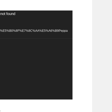
 not found
%BA%A2%E5%B0%8F%E7%8C%AA%E5%A6%B9Peppa
录