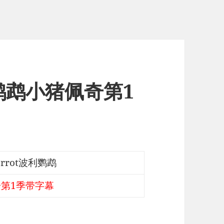
波利鹦鹉小猪佩奇第1
arrot波利鹦鹉
佩奇第1季带字幕