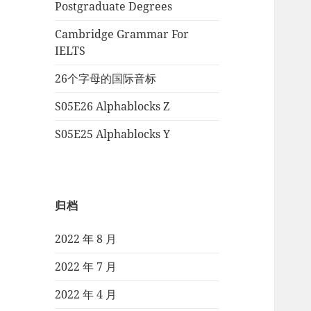
Postgraduate Degrees
Cambridge Grammar For
IELTS
26个字母的国际音标
S05E26 Alphablocks Z
S05E25 Alphablocks Y
归档
2022 年 8 月
2022 年 7 月
2022 年 4 月