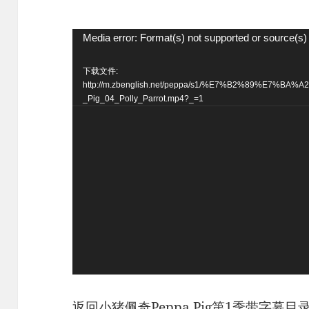
视
Media error: Format(s) not supported or source(s)
频
下载文件:
播
http://m.zbenglish.net/peppa/s1/%E7%B2%89%E7
_Pig_04_Polly_Parrot.mp4?_=1
放
器
返回小猪佩奇Peppa Pig第1季带字幕目